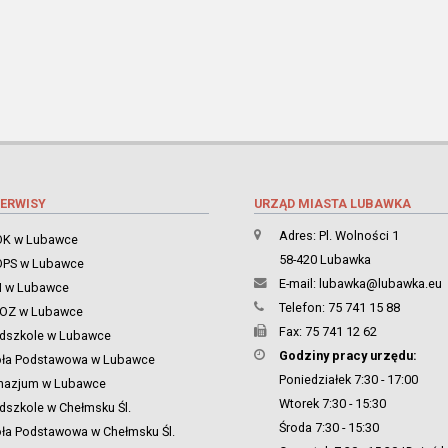
ERWISY
URZĄD MIASTA LUBAWKA
Adres: Pl. Wolności 1
K w Lubawce
58-420 Lubawka
PS w Lubawce
E-mail:
lubawka@lubawka.eu
 w Lubawce
Telefon: 75 741 15 88
ZOZ w Lubawce
Fax: 75 741 12 62
dszkole w Lubawce
Godziny pracy urzędu:
oła Podstawowa w Lubawce
Poniedziałek 7:30 - 17:00
nazjum w Lubawce
Wtorek 7:30 - 15:30
dszkole w Chełmsku Śl.
Środa 7:30 - 15:30
ła Podstawowa w Chełmsku Śl.