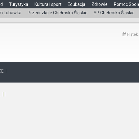
ąd
Turystyka
Kultura i sport
Edukacja
Zdrowie
Pomoc Społ
m Lubawka
Przedszkole Chełmsko Śląskie
SP Chełmsko Śląskie
Piątek,
 II
II