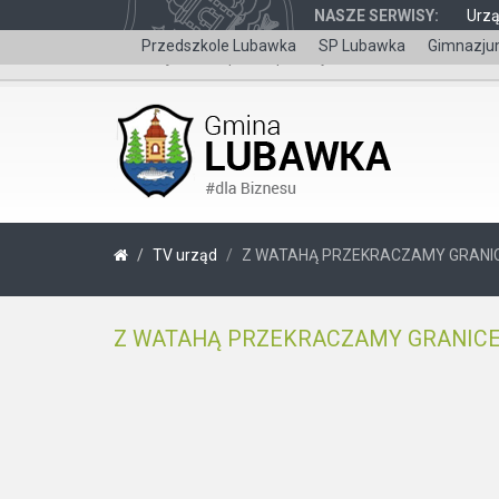
NASZE SERWISY:
Urz
Przedszkole Lubawka
SP Lubawka
Gimnazju
Wersja dla niepełnosprawnych
TV urząd
Z WATAHĄ PRZEKRACZAMY GRANICE
Z WATAHĄ PRZEKRACZAMY GRANICE 