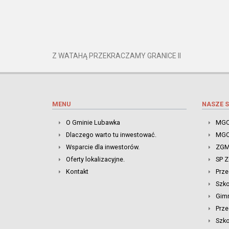
Z WATAHĄ PRZEKRACZAMY GRANICE II
MENU
NASZE S
O Gminie Lubawka
MGO
Dlaczego warto tu inwestować.
MGO
Wsparcie dla inwestorów.
ZGM
Oferty lokalizacyjne.
SP 
Kontakt
Prze
Szk
Gim
Prze
Szko