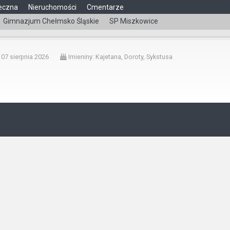
eczna
Nieruchomości
Cmentarze
Gimnazjum Chełmsko Śląskie
SP Miszkowice
čeština
 07 sierpnia 2026
Imieniny: Kajetana, Doroty, Sykstusa