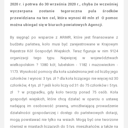
2020 r. i potrwa do 30 września 2020 r., chyba że wcześniej
wyczerpana zostanie tegoroczna pula środków
przewidziana na ten cel, która wynosi 40 mln zł O pomoc
można ubiegać się w biurach powiatowych Agencji.
By sięgnąć po wsparcie z ARiMR, które jest finansowane z
budżetu państwa, koło musi być zarejestrowane w Krajowym
Rejestrze Kół Gospodyń Wiejskich. Teraz figuruje w nim 9124
organizacji tego typu. Najwięcej w województwach
wielkopolskim ? 1380 kół, lubelskim - 1182 i mazowieckim -
1173. Wysokość pomocy dla koła uzależniona jest od liczby jego
członków. I wynosi: 3 tys. zł ? dla koła liczącego nie więcej niż 30
członków, 4 tys. zł ? jeśli koło liczy od 31 do 75 członków i 5 tys.
zł ? w przypadku, gdy koło tworzy ponad 75 osób. Koła
gospodyń wiejskich, które chcą działać w oparciu o ustawę
nadającą im osobowość prawną, umożliwiającą prowadzenie
działalności gospodarczej i dostęp do państwowych dotacji,
mogą powstawać nie tylko na wsiach. Mogą być one tworzone
również w miastach liczących do 5 tys. mieszkańców, a także na