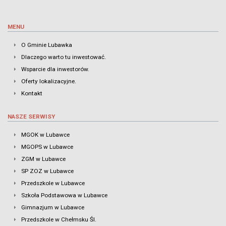
MENU
O Gminie Lubawka
Dlaczego warto tu inwestować.
Wsparcie dla inwestorów.
Oferty lokalizacyjne.
Kontakt
NASZE SERWISY
MGOK w Lubawce
MGOPS w Lubawce
ZGM w Lubawce
SP ZOZ w Lubawce
Przedszkole w Lubawce
Szkoła Podstawowa w Lubawce
Gimnazjum w Lubawce
Przedszkole w Chełmsku Śl.